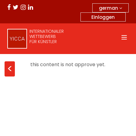
german
Einloggen
INTERNATIONALER
WETTBEWERB
FÜR KÜNSTLER
this content is not approve yet.
<