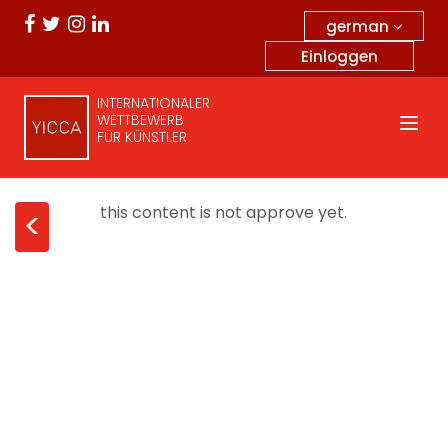
german
Einloggen
INTERNATIONALER
WETTBEWERB
FÜR KÜNSTLER
this content is not approve yet.
<