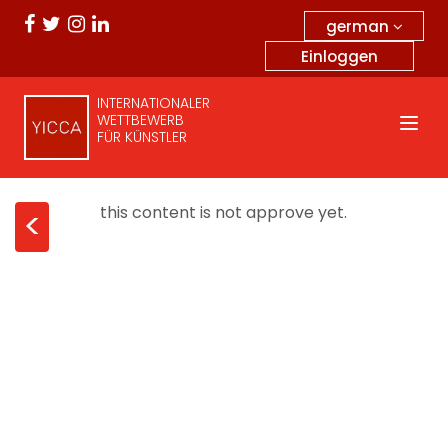
german
Einloggen
INTERNATIONALER
WETTBEWERB
FÜR KÜNSTLER
this content is not approve yet.
<