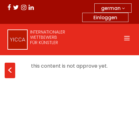
german
Einloggen
INTERNATIONALER
WETTBEWERB
FÜR KÜNSTLER
this content is not approve yet.
<