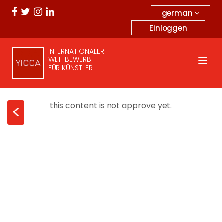
german
Einloggen
INTERNATIONALER
WETTBEWERB
FÜR KÜNSTLER
this content is not approve yet.
<