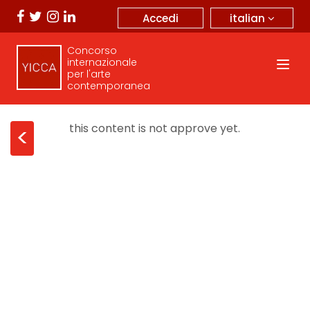
italian
Accedi
Concorso
internazionale
per l'arte
contemporanea
this content is not approve yet.
<