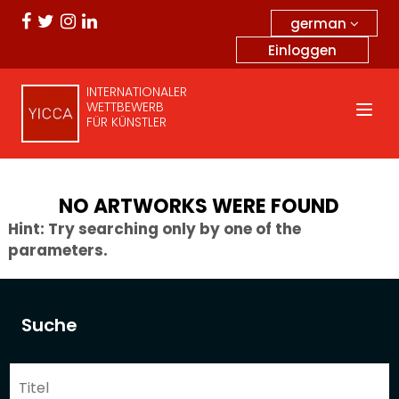
german
Einloggen
INTERNATIONALER
WETTBEWERB
FÜR KÜNSTLER
NO ARTWORKS WERE FOUND
Hint: Try searching only by one of the
parameters.
Suche