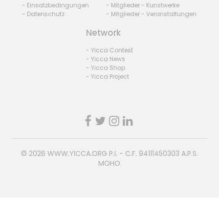
- Einsatzbedingungen
- Mitglieder - Kunstwerke
- Datenschutz
- Mitglieder - Veranstaltungen
Network
- Yicca Contest
- Yicca News
- Yicca Shop
- Yicca Project
© 2026
WWW.YICCA.ORG
P.I. - C.F. 94111450303 A.P.S.
MOHO