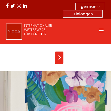
german
Einloggen
INTERNATIONALER
WETTBEWERB
FÜR KÜNSTLER
>