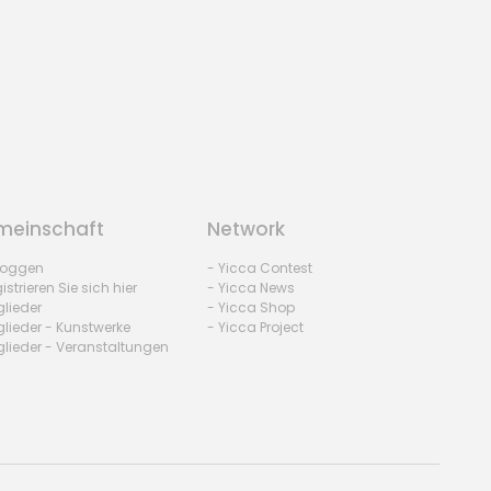
einschaft
Network
nloggen
- Yicca Contest
istrieren Sie sich hier
- Yicca News
glieder
- Yicca Shop
glieder - Kunstwerke
- Yicca Project
glieder - Veranstaltungen