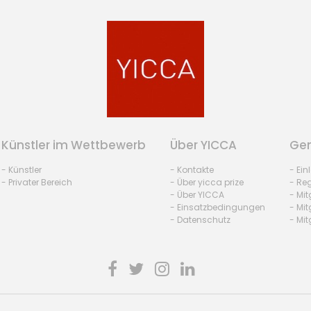
Künstler im Wettbewerb
Über YICCA
Gem
- Künstler
- Kontakte
- Ei
- Privater Bereich
- Über yicca prize
- Reg
- Über YICCA
- Mit
- Einsatzbedingungen
- Mit
- Datenschutz
- Mit