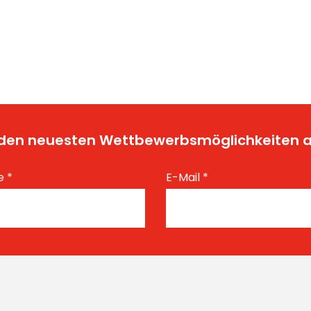
t den neuesten Wettbewerbsmöglichkeiten
e
*
E-Mail
*