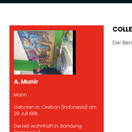
COLLE
Der Ben
A. Munir
Mann
Geboren in: Cirebon (Indonesia) am
29 Juli 1981.
Derzeit wohnhaft in: Bandung