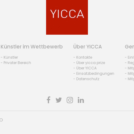
Künstler im Wettbewerb
Über YICCA
Gem
- Künstler
- Kontakte
- Ei
- Privater Bereich
- Über yicca prize
- Reg
- Über YICCA
- Mit
- Einsatzbedingungen
- Mit
- Datenschutz
- Mit
HO