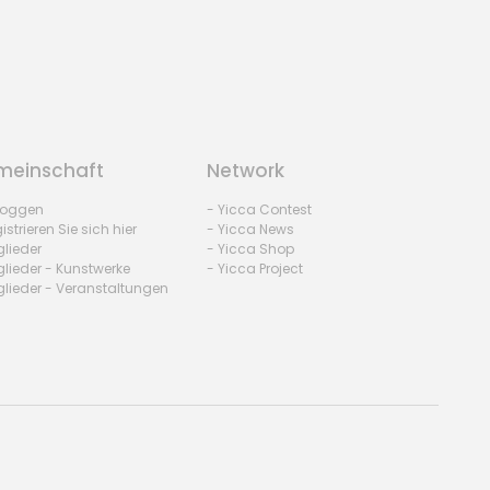
einschaft
Network
nloggen
- Yicca Contest
istrieren Sie sich hier
- Yicca News
glieder
- Yicca Shop
glieder - Kunstwerke
- Yicca Project
glieder - Veranstaltungen