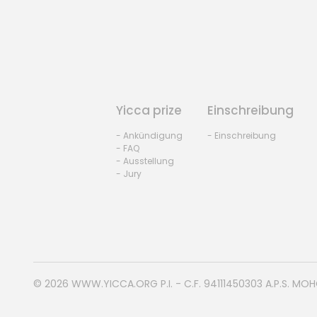
Yicca prize
Einschreibung
- Ankündigung
- Einschreibung
- FAQ
- Ausstellung
- Jury
© 2026
WWW.YICCA.ORG
P.I. - C.F. 94111450303 A.P.S. MO