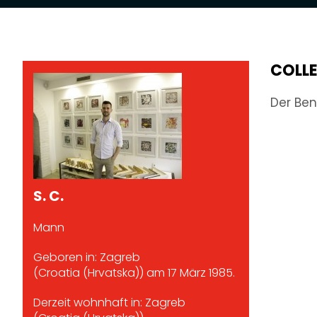
COLL
Der Ben
S. C.
Mann
Geboren in: Zagreb
(Croatia (Hrvatska)) am 17 März 1985.
Derzeit wohnhaft in: Zagreb