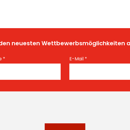
t den neuesten Wettbewerbsmöglichkeiten
e
*
E-Mail
*