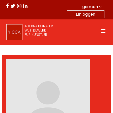
german
Einloggen
INTERNATIONALER
WETTBEWERB
FÜR KÜNSTLER