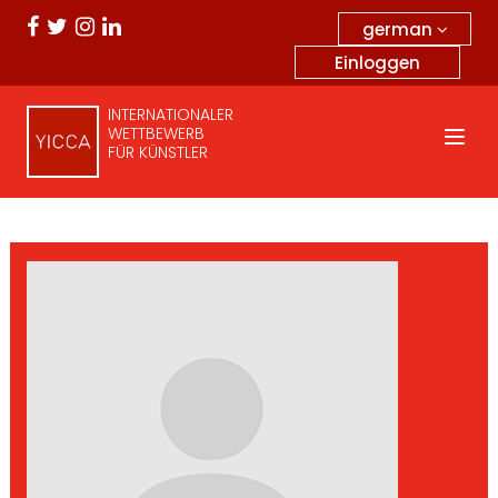
german
Einloggen
INTERNATIONALER
WETTBEWERB
FÜR KÜNSTLER