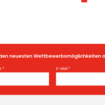
t den neuesten Wettbewerbsmöglichkeiten
e
*
E-Mail
*