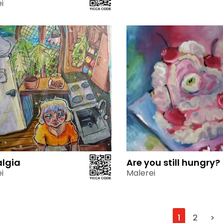
i
algia
Are you still hungry?
i
Malerei
1
2
>