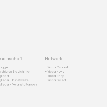
einschaft
Network
nloggen
- Yicca Contest
istrieren Sie sich hier
- Yicca News
glieder
- Yicca Shop
glieder - Kunstwerke
- Yicca Project
glieder - Veranstaltungen