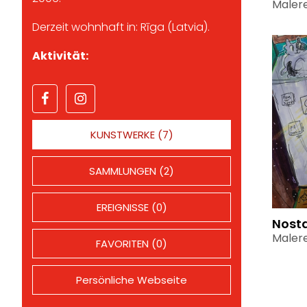
Malere
Derzeit wohnhaft in: Rīga (Latvia).
Aktivität:
KUNSTWERKE (7)
SAMMLUNGEN (2)
EREIGNISSE (0)
Nost
Malere
FAVORITEN (0)
Persönliche Webseite