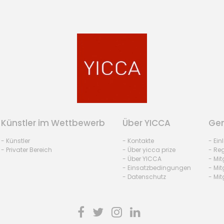
Künstler im Wettbewerb
Über YICCA
Gem
- Künstler
- Kontakte
- Ei
- Privater Bereich
- Über yicca prize
- Reg
- Über YICCA
- Mit
- Einsatzbedingungen
- Mit
- Datenschutz
- Mit