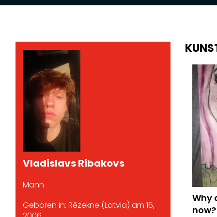
KUNS
Vladislavs Ribakovs
Mann
Why d
Geboren in: Rēzekne (Latvia) am 16,
now?
2006.