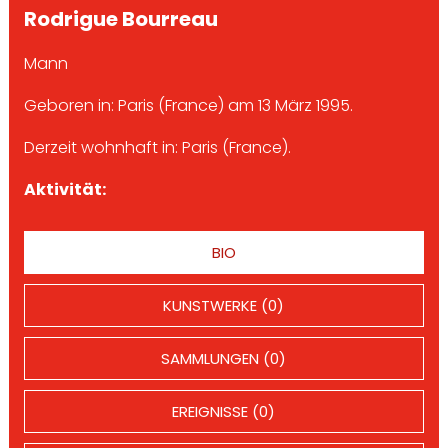
Rodrigue Bourreau
Mann
Geboren in: Paris (France) am 13 März 1995.
Derzeit wohnhaft in: Paris (France).
Aktivität:
BIO
KUNSTWERKE (0)
SAMMLUNGEN (0)
EREIGNISSE (0)