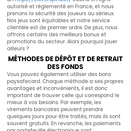
autorisé et réglementé en France, et nous
prenons la sécurité des joueurs au sérieux.
Nos jeux sont équitables et notre service
clientèle est de premier ordre. De plus, nous
offrons certains des meilleurs bonus et
promotions du secteur. Alors pourquoi jouer
ailleurs ?
MÉTHODES DE DÉPÔT ET DE RETRAIT
DES FONDS
Vous pouvez également utiliser des bons
paysafecard. Chaque méthode a ses propres
avantages et inconvénients, il est donc
important de trouver celle qui correspond le
mieux à vos besoins. Par exemple, les
virements bancaires peuvent prendre
quelques jours pour être traités, mais ils sont
souvent gratuits. En revanche, les paiements
par portefeuille électronique sont