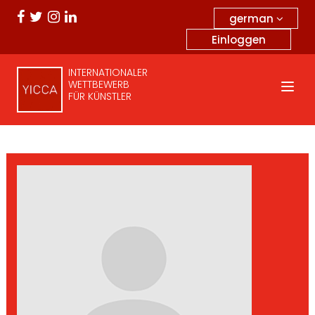
german
Einloggen
INTERNATIONALER
WETTBEWERB
FÜR KÜNSTLER