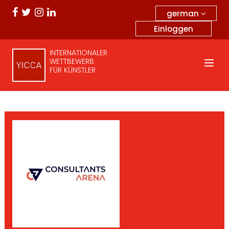
german
Einloggen
INTERNATIONALER
WETTBEWERB
FÜR KÜNSTLER