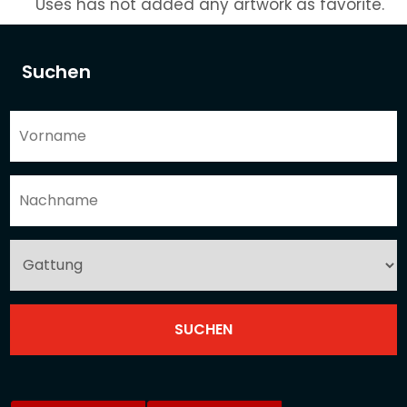
Uses has not added any artwork as favorite.
Suchen