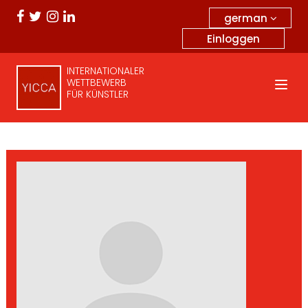
german
Einloggen
INTERNATIONALER
WETTBEWERB
FÜR KÜNSTLER