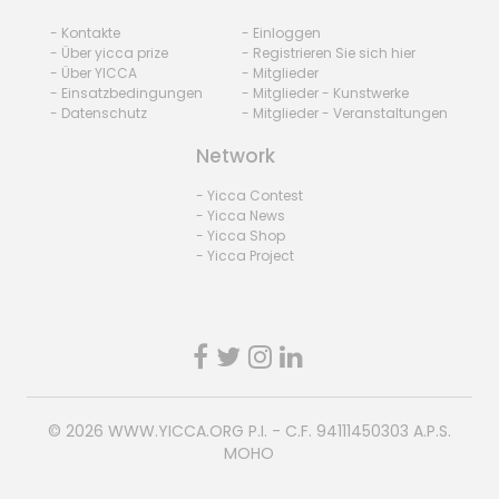
- Kontakte
- Einloggen
- Über yicca prize
- Registrieren Sie sich hier
- Über YICCA
- Mitglieder
- Einsatzbedingungen
- Mitglieder - Kunstwerke
- Datenschutz
- Mitglieder - Veranstaltungen
Network
- Yicca Contest
- Yicca News
- Yicca Shop
- Yicca Project
© 2026
WWW.YICCA.ORG
P.I. - C.F. 94111450303 A.P.S.
MOHO