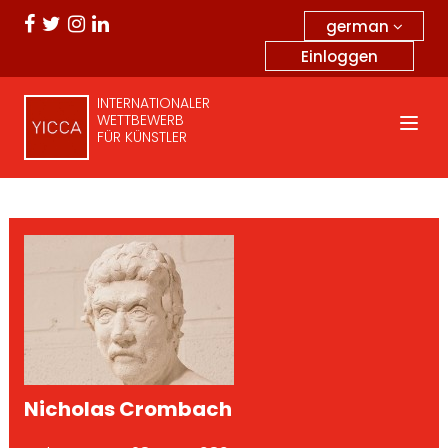
german
Einloggen
INTERNATIONALER
WETTBEWERB
FÜR KÜNSTLER
Nicholas Crombach