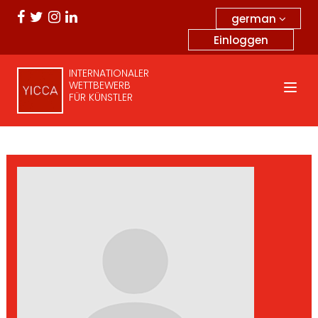
german
Einloggen
INTERNATIONALER
WETTBEWERB
FÜR KÜNSTLER