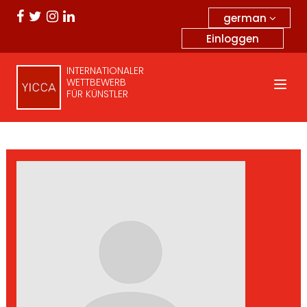
german
Einloggen
INTERNATIONALER
WETTBEWERB
FÜR KÜNSTLER