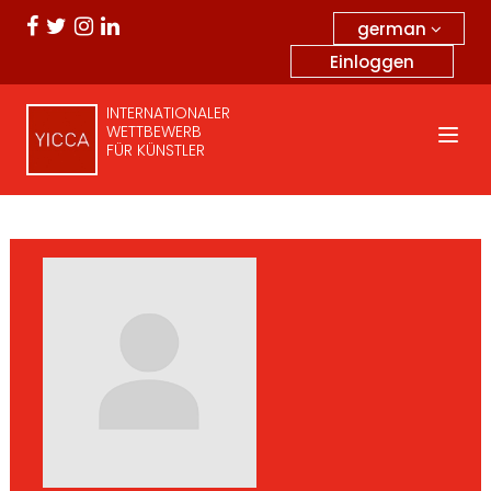
german
Einloggen
INTERNATIONALER
WETTBEWERB
FÜR KÜNSTLER