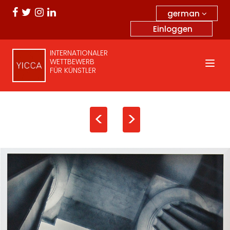
german
Einloggen
INTERNATIONALER
WETTBEWERB
FÜR KÜNSTLER
<
>