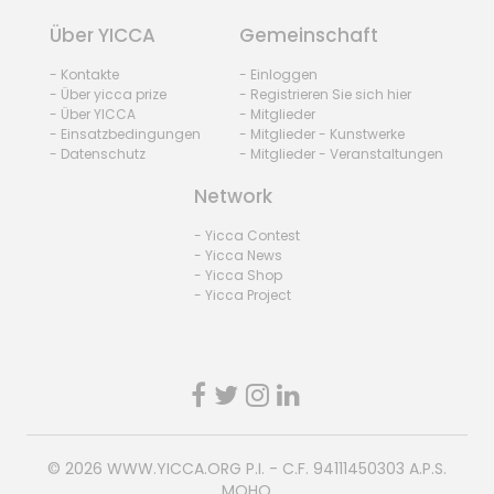
Über YICCA
Gemeinschaft
- Kontakte
- Einloggen
- Über yicca prize
- Registrieren Sie sich hier
- Über YICCA
- Mitglieder
- Einsatzbedingungen
- Mitglieder - Kunstwerke
- Datenschutz
- Mitglieder - Veranstaltungen
Network
- Yicca Contest
- Yicca News
- Yicca Shop
- Yicca Project
© 2026
WWW.YICCA.ORG
P.I. - C.F. 94111450303 A.P.S.
MOHO