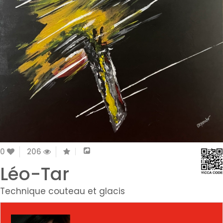
0
206
Léo-Tar
Technique couteau et glacis