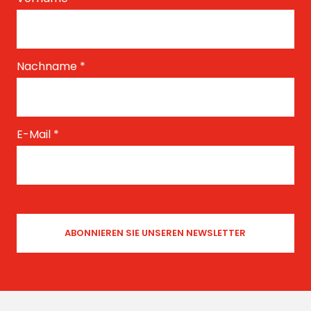
Nachname
*
E-Mail
*