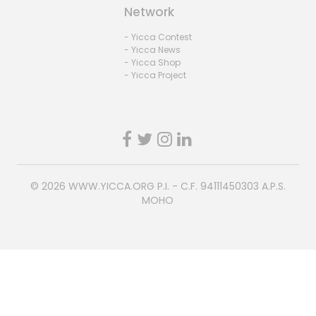
Network
- Yicca Contest
- Yicca News
- Yicca Shop
- Yicca Project
© 2026
WWW.YICCA.ORG
P.I. - C.F. 94111450303 A.P.S.
MOHO