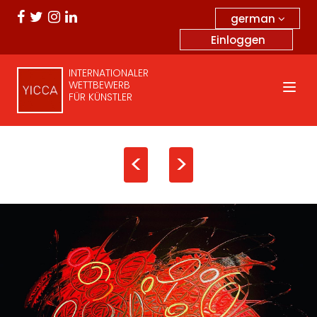
german
Einloggen
INTERNATIONALER
WETTBEWERB
FÜR KÜNSTLER
<
>