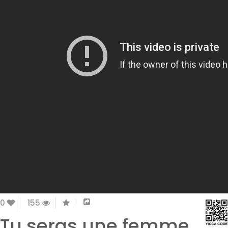
0
155
Tu seras une femme,