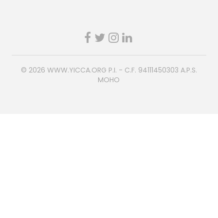
© 2026
WWW.YICCA.ORG
P.I. - C.F. 94111450303 A.P.S.
MOHO