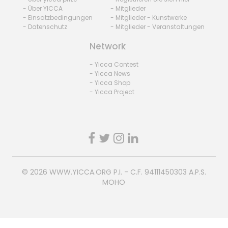
- Über YICCA
- Mitglieder
- Einsatzbedingungen
- Mitglieder - Kunstwerke
- Datenschutz
- Mitglieder - Veranstaltungen
Network
- Yicca Contest
- Yicca News
- Yicca Shop
- Yicca Project
© 2026
WWW.YICCA.ORG
P.I. - C.F. 94111450303 A.P.S.
MOHO