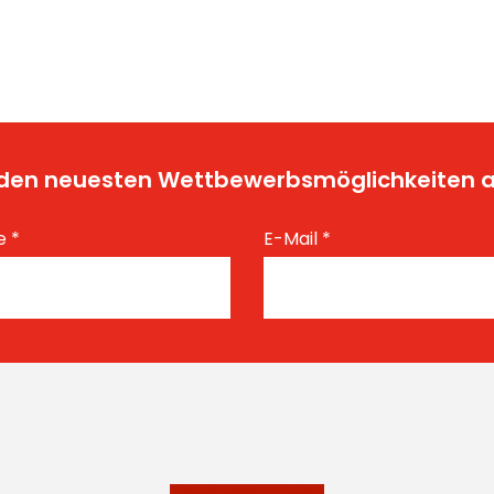
t den neuesten Wettbewerbsmöglichkeiten
e
*
E-Mail
*