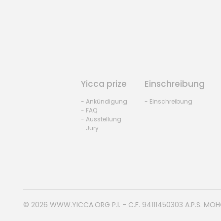
Yicca prize
Einschreibung
- Ankündigung
- Einschreibung
- FAQ
- Ausstellung
- Jury
© 2026
WWW.YICCA.ORG
P.I. - C.F. 94111450303 A.P.S. MO