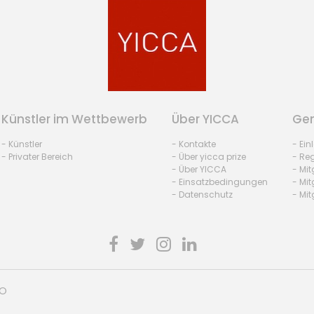
Künstler im Wettbewerb
Über YICCA
Gem
- Künstler
- Kontakte
- Ei
- Privater Bereich
- Über yicca prize
- Reg
- Über YICCA
- Mit
- Einsatzbedingungen
- Mit
- Datenschutz
- Mit
HO