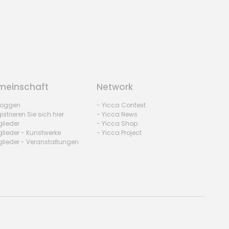
einschaft
Network
nloggen
- Yicca Contest
istrieren Sie sich hier
- Yicca News
glieder
- Yicca Shop
glieder - Kunstwerke
- Yicca Project
glieder - Veranstaltungen