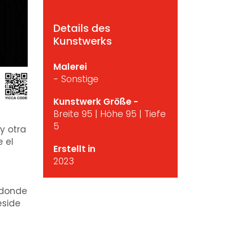
Details des
Kunstwerks
Malerei
- Sonstige
Kunstwerk Größe -
Breite 95 | Höhe 95 | Tiefe
5
y otra
e el
Erstellt in
n
2023
 donde
eside