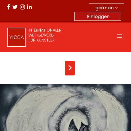
german
Einloggen
INTERNATIONALER
WETTBEWERB
FÜR KÜNSTLER
>