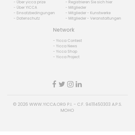
- Über yicca prize
- Registrieren Sie sich hier
- Über YICCA
- Mitglieder
- Einsatzbedingungen
- Mitglieder - Kunstwerke
- Datenschutz
- Mitglieder - Veranstaltungen
Network
- Yicca Contest
- Yicca News
- Yicca Shop
- Yicca Project
© 2026
WWW.YICCA.ORG
P.I. - C.F. 94111450303 A.P.S.
MOHO