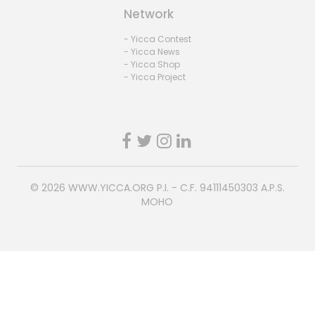
Network
- Yicca Contest
- Yicca News
- Yicca Shop
- Yicca Project
© 2026
WWW.YICCA.ORG
P.I. - C.F. 94111450303 A.P.S.
MOHO