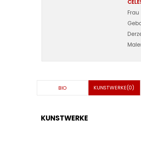
CELE
Frau
Gebor
Derze
Maler
KUNSTWERKE(0)
BIO
KUNSTWERKE