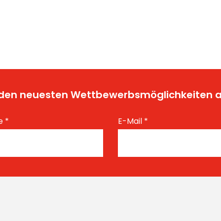
t den neuesten Wettbewerbsmöglichkeiten
e
*
E-Mail
*