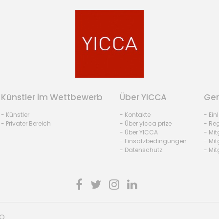
Künstler im Wettbewerb
Über YICCA
Gem
- Künstler
- Kontakte
- Ei
- Privater Bereich
- Über yicca prize
- Reg
- Über YICCA
- Mit
- Einsatzbedingungen
- Mit
- Datenschutz
- Mit
HO