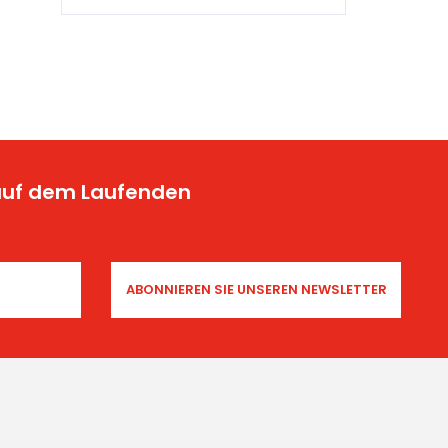
From Yicca Art News
Original MSK—Manhattan
Subway Kings—Members
and Friends Reunit...
 auf dem Laufenden
From Yicca Art Shop
Highlights ARTIST: Gio ...