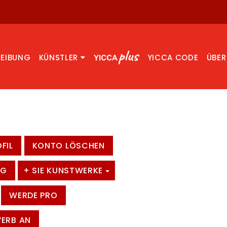
REIBUNG
KÜNSTLER
YICCA CODE
ÜBER
FIL
KONTO LÖSCHEN
NG
+ SIE KUNSTWERKE
WERDE PRO
WERB AN