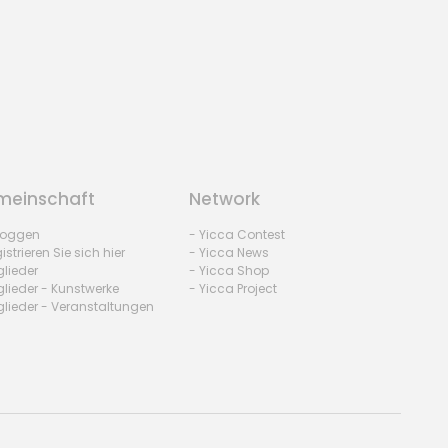
Sociogramme
by Joop - Netherlands
einschaft
Network
nloggen
- Yicca Contest
istrieren Sie sich hier
- Yicca News
glieder
- Yicca Shop
glieder - Kunstwerke
- Yicca Project
glieder - Veranstaltungen