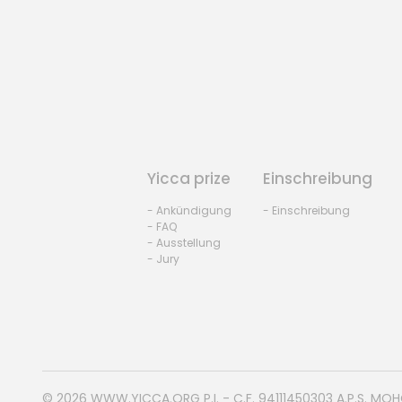
Yicca prize
Einschreibung
- Ankündigung
- Einschreibung
- FAQ
- Ausstellung
- Jury
© 2026
WWW.YICCA.ORG
P.I. - C.F. 94111450303 A.P.S. MO