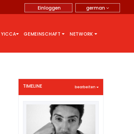
german
Einloggen
 YICCA
GEMEINSCHAFT
NETWORK
TIMELINE
bearbeiten