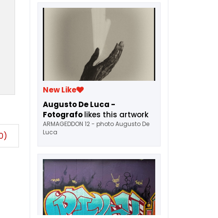
New Like
Augusto De Luca -
Fotografo
likes this artwork
ARMAGEDDON 12 - photo Augusto De
Luca
0)