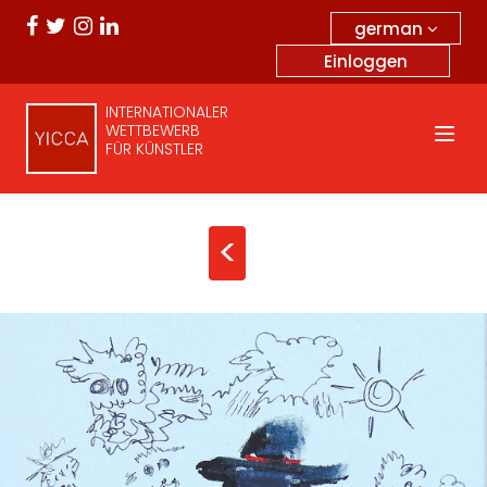
german
Einloggen
INTERNATIONALER
WETTBEWERB
FÜR KÜNSTLER
<