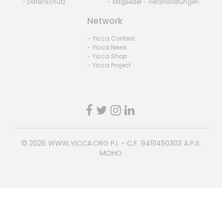
- Datenschutz
- Mitglieder - Veranstaltungen
Network
- Yicca Contest
- Yicca News
- Yicca Shop
- Yicca Project
© 2026
WWW.YICCA.ORG
P.I. - C.F. 94111450303 A.P.S.
MOHO