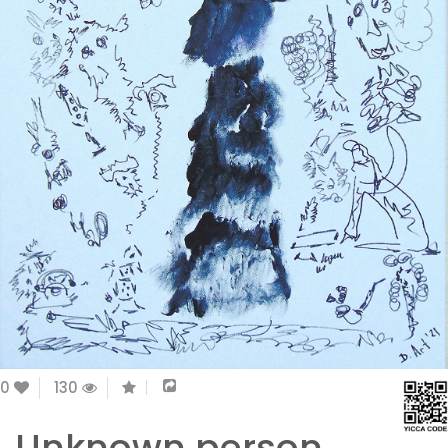
0
130
Unknown person