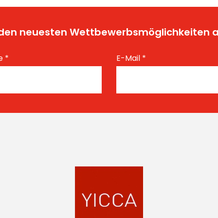
t den neuesten Wettbewerbsmöglichkeiten
e
*
E-Mail
*