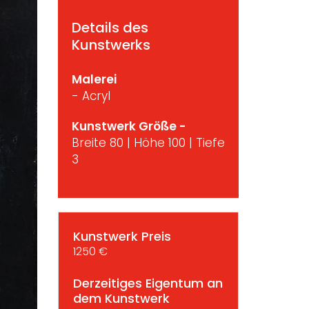
Details des
Kunstwerks
Malerei
- Acryl
Kunstwerk Größe -
Breite 80 | Höhe 100 | Tiefe
3
Kunstwerk Preis
1250 €
Derzeitiges Eigentum an
dem Kunstwerk