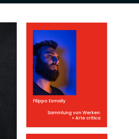
Filippo Esmaily
Sammlung von Werken:
» Arte critica