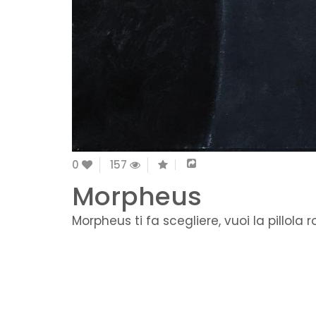
0
157
Morpheus
Morpheus ti fa scegliere, vuoi la pillola