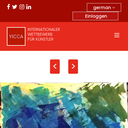
german
Einloggen
INTERNATIONALER
WETTBEWERB
FÜR KÜNSTLER
<
>