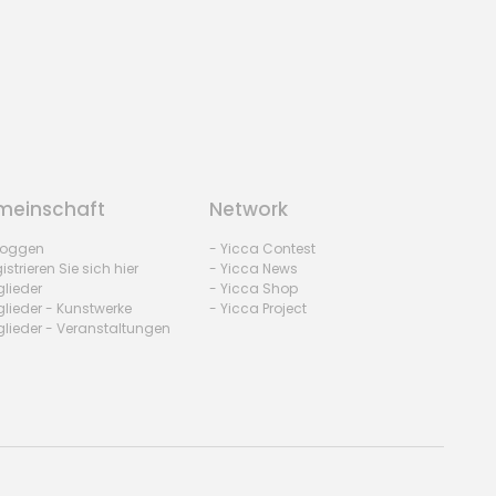
einschaft
Network
nloggen
- Yicca Contest
istrieren Sie sich hier
- Yicca News
glieder
- Yicca Shop
glieder - Kunstwerke
- Yicca Project
glieder - Veranstaltungen