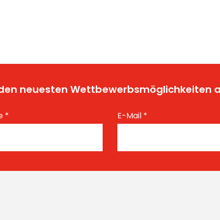
t den neuesten Wettbewerbsmöglichkeiten
e
*
E-Mail
*