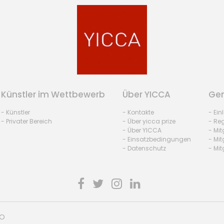
Künstler im Wettbewerb
Über YICCA
Gem
- Künstler
- Kontakte
- Ei
- Privater Bereich
- Über yicca prize
- Reg
- Über YICCA
- Mit
- Einsatzbedingungen
- Mit
- Datenschutz
- Mit
HO