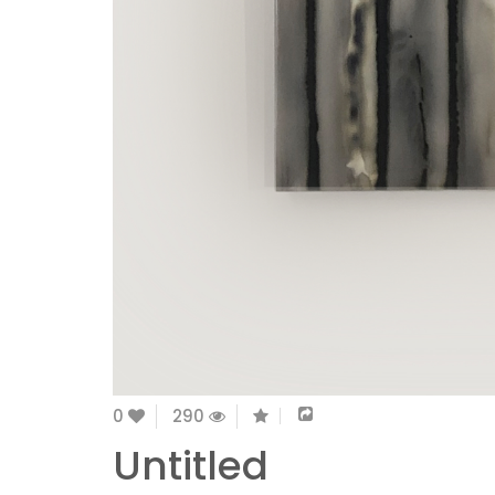
0
290
Untitled