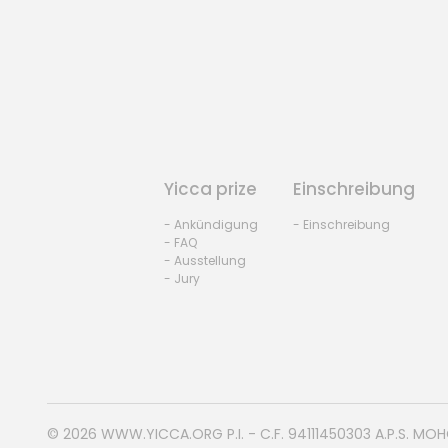
Yicca prize
Einschreibung
- Ankündigung
- Einschreibung
- FAQ
- Ausstellung
- Jury
© 2026
WWW.YICCA.ORG
P.I. - C.F. 94111450303 A.P.S. MO