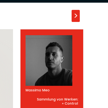
>
Massimo Meo
Sammlung von Werken:
» Control