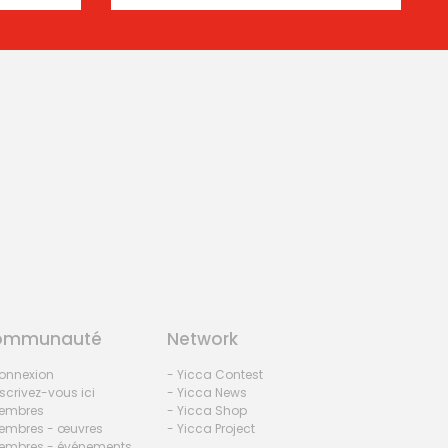
ommunauté
Network
onnexion
- Yicca Contest
nscrivez-vous ici
- Yicca News
embres
- Yicca Shop
embres - œuvres
- Yicca Project
embres - événements