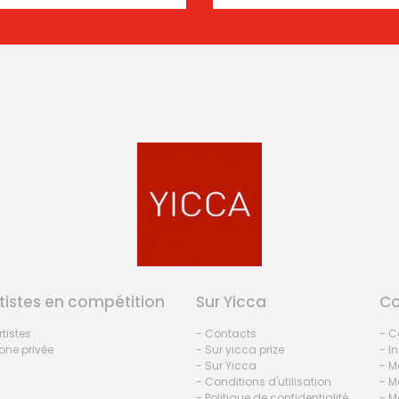
tistes en compétition
Sur Yicca
C
rtistes
- Contacts
- C
one privée
- Sur yicca prize
- I
- Sur Yicca
- M
- Conditions d'utilisation
- M
- Politique de confidentialité
- M