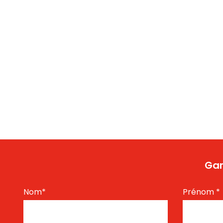
Gar
Nom
*
Prénom
*