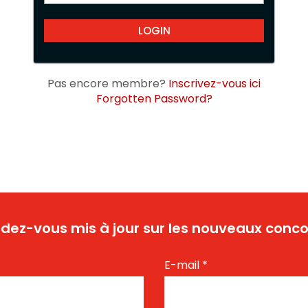
Pas encore membre?
Inscrivez-vous ici
Forgotten Password?
dez-vous mis à jour sur les nouveaux conco
E-mail
*