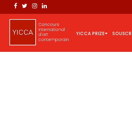
Concours
international
YICCA PRIZE
SOUSCR
d'art
contemporain