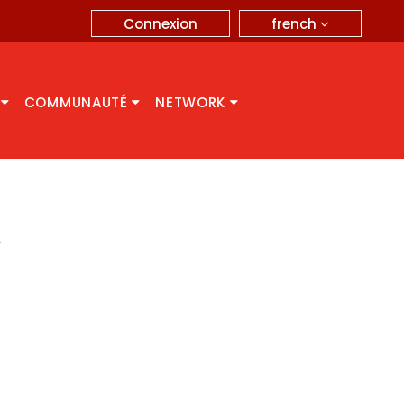
french
Connexion
A
COMMUNAUTÉ
NETWORK
A