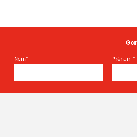
Gar
Nom
*
Prénom
*