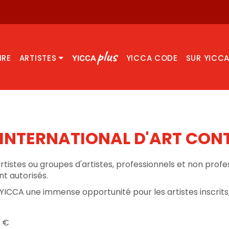
IRE
ARTISTES
YICCA CODE
SUR YICC
 INTERNATIONAL D'ART CO
rtistes ou groupes d'artistes, professionnels et non prof
t autorisés.
 YICCA une immense opportunité pour les artistes inscrits,
0 €