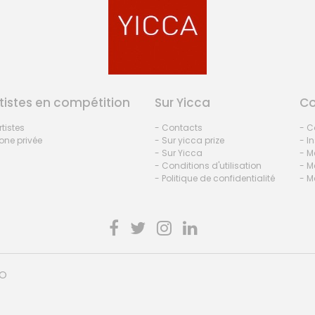
tistes en compétition
Sur Yicca
C
rtistes
- Contacts
- C
one privée
- Sur yicca prize
- I
- Sur Yicca
- M
- Conditions d'utilisation
- M
- Politique de confidentialité
- M
HO