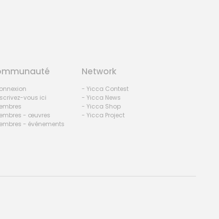
ommunauté
Network
onnexion
- Yicca Contest
nscrivez-vous ici
- Yicca News
embres
- Yicca Shop
embres - œuvres
- Yicca Project
embres - événements