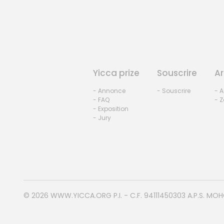
Yicca prize
Souscrire
Ar
- Annonce
- Souscrire
- A
- FAQ
- Z
- Exposition
- Jury
© 2026
WWW.YICCA.ORG
P.I. - C.F. 94111450303 A.P.S. MO