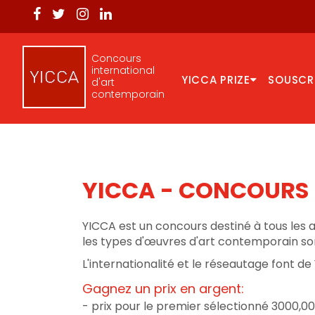
Concours
international
YICCA PRIZE
SOUSCR
d'art
contemporain
YICCA - CONCOURS
YICCA est un concours destiné à tous les a
les types d'œuvres d'art contemporain son
L'internationalité et le réseautage font de
Gagnez un prix en argent:
- prix pour le premier sélectionné 3000,0