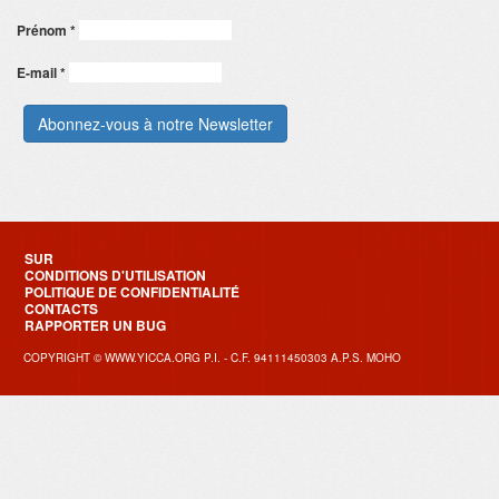
Prénom
*
E-mail
*
SUR
CONDITIONS D'UTILISATION
POLITIQUE DE CONFIDENTIALITÉ
CONTACTS
RAPPORTER UN BUG
COPYRIGHT © WWW.YICCA.ORG P.I. - C.F. 94111450303 A.P.S. MOHO