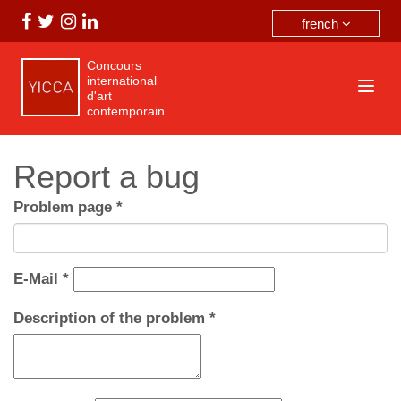
french
Concours
international
d'art
contemporain
Report a bug
Problem page
*
E-Mail
*
Description of the problem
*