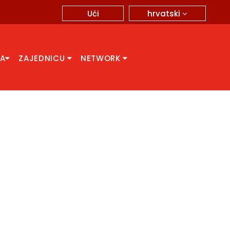
hrvatski
Ući
CA
ZAJEDNICU
NETWORK