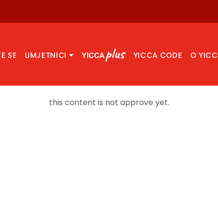
TE SE
UMJETNICI
YICCA CODE
O YIC
this content is not approve yet.