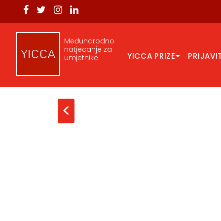
Međunarodno
natjecanje za
YICCA PRIZE
PRIJAVI
umjetnike
<