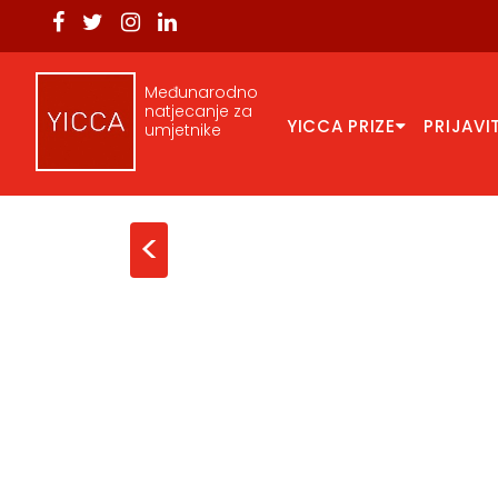
Međunarodno
natjecanje za
YICCA PRIZE
PRIJAVI
umjetnike
<