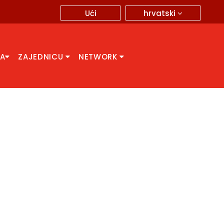
hrvatski
Ući
CA
ZAJEDNICU
NETWORK