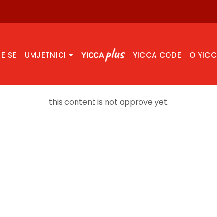
TE SE
UMJETNICI
YICCA CODE
O YIC
this content is not approve yet.