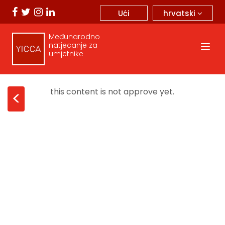
hrvatski
Ući
Međunarodno
natjecanje za
umjetnike
this content is not approve yet.
<