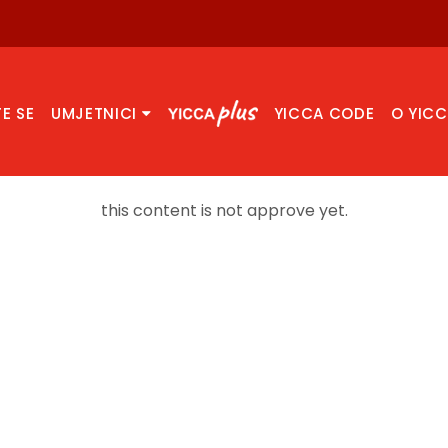
TE SE
UMJETNICI
YICCA CODE
O YIC
this content is not approve yet.