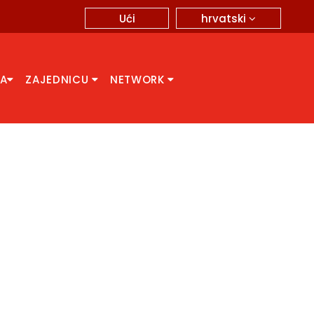
hrvatski
Ući
CA
ZAJEDNICU
NETWORK