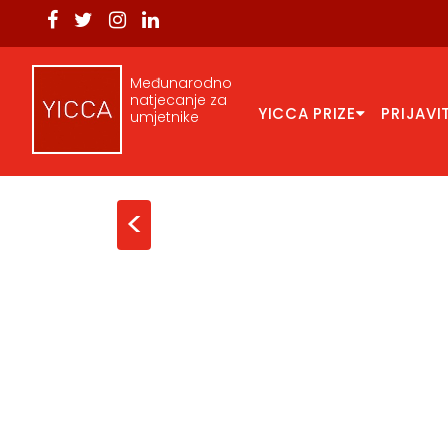
Međunarodno
natjecanje za
YICCA PRIZE
PRIJAVI
umjetnike
<