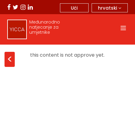
hrvatski
Ući
Međunarodno
natjecanje za
umjetnike
this content is not approve yet.
<