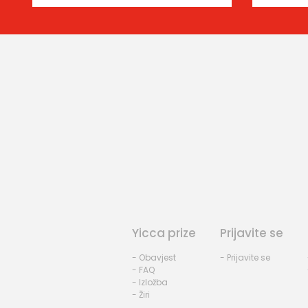
Yicca prize
Prijavite se
- Obavjest
- Prijavite se
- FAQ
- Izložba
- Žiri