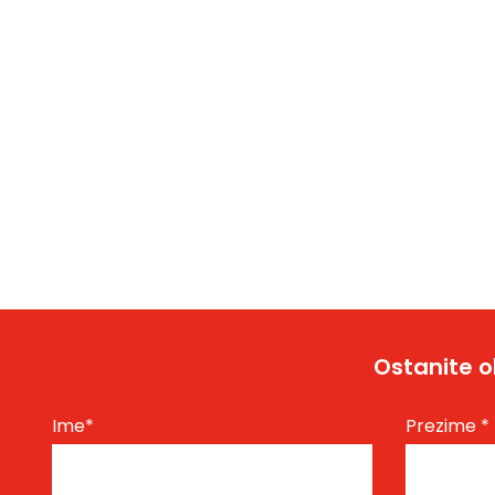
Ostanite o
Ime
*
Prezime
*