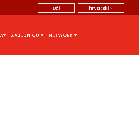
hrvatski
Ući
CA
ZAJEDNICU
NETWORK