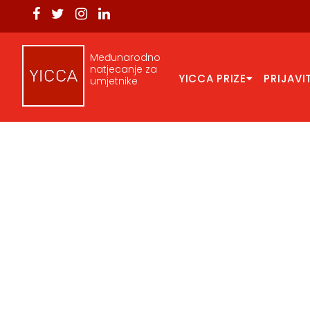
Međunarodno
natjecanje za
YICCA PRIZE
PRIJAVI
umjetnike