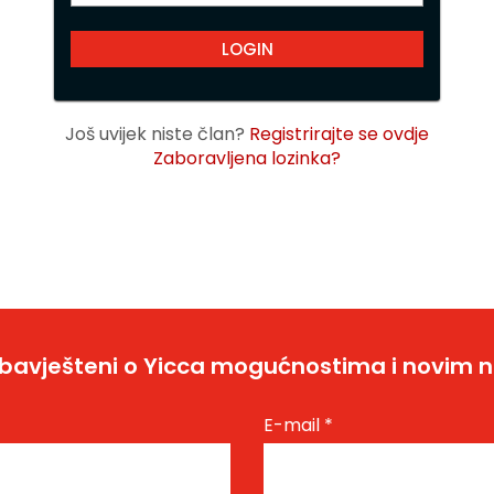
Još uvijek niste član?
Registrirajte se ovdje
Zaboravljena lozinka?
bavješteni o Yicca mogućnostima i novim 
E-mail
*