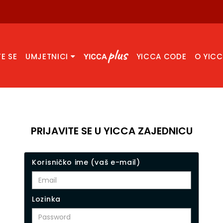
TE SE
UMJETNICI
YICCA CODE
O YIC
PRIJAVITE SE U YICCA ZAJEDNICU
Korisničko ime (vaš e-mail)
Lozinka