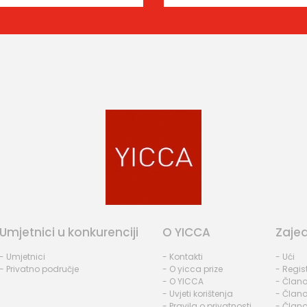
Umjetnici u konkurenciji
O YICCA
Zaje
- Umjetnici
- Kontakti
- Ući
- Privatno područje
- O yicca prize
- Regist
- O YICCA
- Člano
- Uvjeti korištenja
- Člano
- Pravila o privatnosti
- Člano