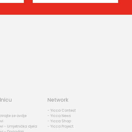
dnicu
Network
- Yicca Contest
rirajte se ovdje
- Yicca News
vi
- Yicca Shop
vi - Umjetnička djela
- Yicca Project
vi - Događaji