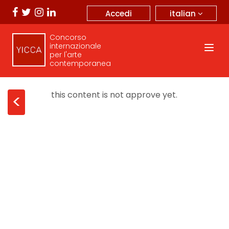
italian
Accedi
Concorso
internazionale
per l'arte
contemporanea
this content is not approve yet.
<