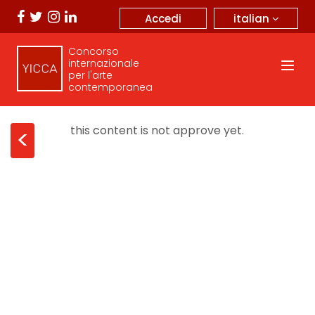
italian
Accedi
Concorso
internazionale
per l'arte
contemporanea
this content is not approve yet.
<