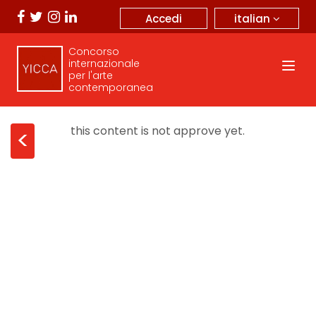
italian
Accedi
Concorso
internazionale
per l'arte
contemporanea
this content is not approve yet.
<