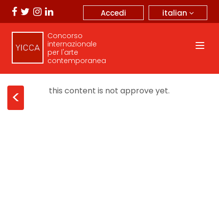
italian
Accedi
Concorso
internazionale
per l'arte
contemporanea
this content is not approve yet.
<