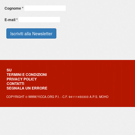
Cognome
*
E-mail
*
SU
TERMINI E CONDIZIONI
PRIVACY POLICY
CONTATTI
SEGNALA UN ERRORE
COPYRIGHT © WWW.YICCA.ORG P.I. - C.F. 94111450303 A.P.S. MOHO